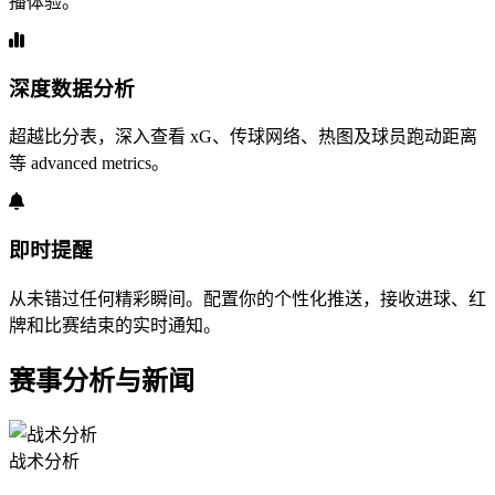
播体验。
深度数据分析
超越比分表，深入查看 xG、传球网络、热图及球员跑动距离
等 advanced metrics。
即时提醒
从未错过任何精彩瞬间。配置你的个性化推送，接收进球、红
牌和比赛结束的实时通知。
赛事分析与新闻
战术分析